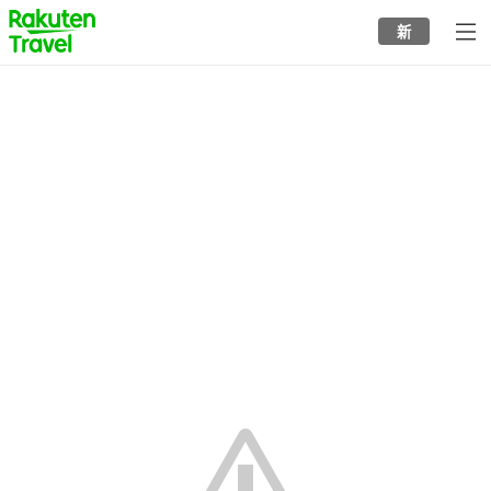
to
新
top
page