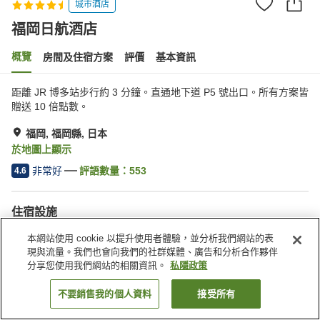
城市酒店
福岡日航酒店
概覽
房間及住宿方案
評價
基本資訊
距離 JR 博多站步行約 3 分鐘。直通地下道 P5 號出口。所有方案皆
贈送 10 倍點數。
福岡, 福岡縣, 日本
於地圖上顯示
非常好
評語數量：
553
4.6
住宿設施
停車場
桑拿
本網站使用 cookie 以提升使用者體驗，並分析我們網站的表
水療/美容院
健身室/健身中心
現與流量。我們也會向我們的社群媒體、廣告和分析合作夥伴
分享您使用我們網站的相關資訊。
私隱政策
主頁
日本
福岡縣
福岡
福岡日航酒店
不要銷售我的個人資料
接受所有
找客房