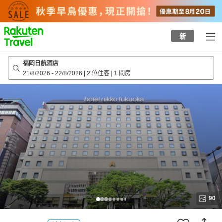
to
top
page
新
福岡日航酒店
21/8/2026
-
22/8/2026
|
2 位住客
|
1 間房
90