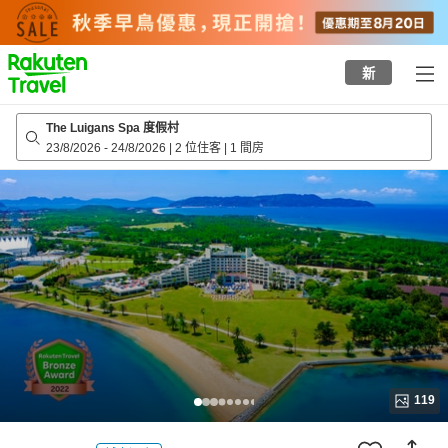
to
top
page
新
The Luigans Spa 度假村
23/8/2026
-
24/8/2026
|
2 位住客
|
1 間房
119