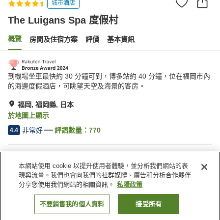
城市酒店
The Luigans Spa 度假村
概覽
房間及住宿方案
評價
基本資訊
到機場坐車最快約 30 分鐘可到，博多站約 40 分鐘，位在福岡市內
的海邊度假酒店，可眺望天空及海景的客房。
福岡, 福岡縣, 日本
於地圖上顯示
非常好
評語數量：
770
4.4
住宿設施
本網站使用 cookie 以提升使用者體驗，並分析我們網站的表
接送服務
送遞服務
現與流量。我們也會向我們的社群媒體、廣告和分析合作夥伴
乾洗服務
送餐服務
分享您使用我們網站的相關資訊。
私隱政策
不要銷售我的個人資料
接受所有
找客房
主頁
日本
福岡縣
福岡
The Luigans Spa 度假村