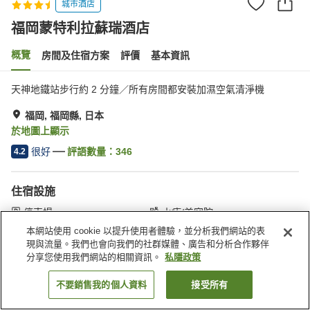
城市酒店
福岡蒙特利拉蘇瑞酒店
概覽
房間及住宿方案
評價
基本資訊
天神地鐵站步行約 2 分鐘／所有房間都安裝加濕空氣清淨機
福岡, 福岡縣, 日本
於地圖上顯示
很好
評語數量：
346
4.2
住宿設施
停車場
水療/美容院
會議室
宴會廳
本網站使用 cookie 以提升使用者體驗，並分析我們網站的表
現與流量。我們也會向我們的社群媒體、廣告和分析合作夥伴
分享您使用我們網站的相關資訊。
私隱政策
主頁
日本
福岡縣
福岡
福岡蒙特利拉蘇瑞酒店
不要銷售我的個人資料
接受所有
找客房