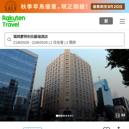
to
top
page
新
福岡蒙特利拉蘇瑞酒店
21/8/2026
-
22/8/2026
|
2 位住客
|
1 間房
88