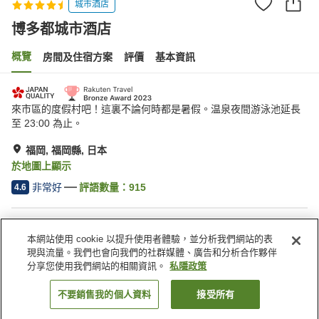
城市酒店
博多都城市酒店
概覽
房間及住宿方案
評價
基本資訊
來市區的度假村吧！這裏不論何時都是暑假。温泉夜間游泳池延長
至 23:00 為止。
福岡, 福岡縣, 日本
於地圖上顯示
非常好
評語數量：
915
4.6
住宿設施
本網站使用 cookie 以提升使用者體驗，並分析我們網站的表
步行 5 分鐘可到車站
按摩浴缸
現與流量。我們也會向我們的社群媒體、廣告和分析合作夥伴
桑拿
水療/美容院
分享您使用我們網站的相關資訊。
私隱政策
不要銷售我的個人資料
接受所有
找客房
主頁
日本
福岡縣
福岡
博多都城市酒店