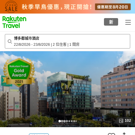
to
top
page
新
博多都城市酒店
22/8/2026
-
23/8/2026
|
2 位住客
|
1 間房
102