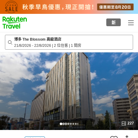
to
top
page
新
博多 The Blossom 高級酒店
21/8/2026
-
22/8/2026
|
2 位住客
|
1 間房
227