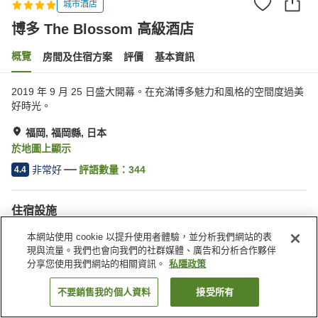
城市酒店
博多 The Blossom 高級酒店
概覽
房間及住宿方案
評價
基本資訊
2019 年 9 月 25 日盛大開幕。在充滿博多魅力和風格的空間度過美
好時光。
福岡, 福岡縣, 日本
於地圖上顯示
非常好
評語數量：
344
4.4
住宿設施
停車場
桑拿
本網站使用 cookie 以提升使用者體驗，並分析我們網站的表
健身室/健身中心
餐廳
現與流量。我們也會向我們的社群媒體、廣告和分析合作夥伴
分享您使用我們網站的相關資訊。
私隱政策
主頁
日本
福岡縣
福岡
博多 The Blossom 高級酒店
不要銷售我的個人資料
接受所有
找客房