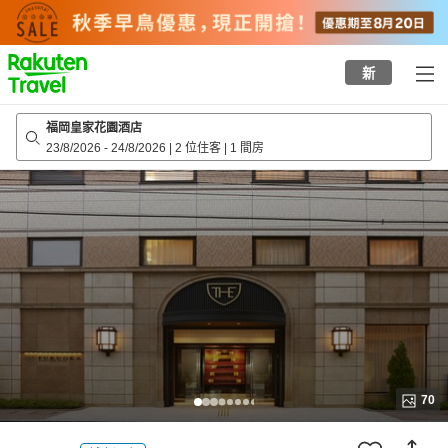
to
top
page
新
福岡皇家花園酒店
23/8/2026
-
24/8/2026
|
2 位住客
|
1 間房
70