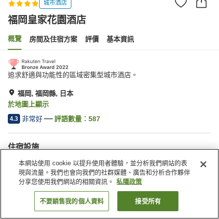
城市酒店
福岡皇家花園酒店
概覽
房間及住宿方案
評價
基本資訊
追求舒適與功能性的區域密集型城市酒店。
福岡, 福岡縣, 日本
於地圖上顯示
非常好
評語數量：
587
4.3
住宿設施
水療/美容院
餐廳
本網站使用 cookie 以提升使用者體驗，並分析我們網站的表
自動販賣機
會議室
現與流量。我們也會向我們的社群媒體、廣告和分析合作夥伴
分享您使用我們網站的相關資訊。
私隱政策
主頁
日本
福岡縣
福岡
福岡皇家花園酒店
不要銷售我的個人資料
接受所有
找客房