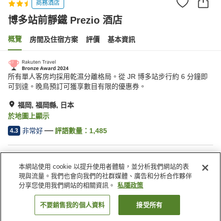
商務酒店
博多站前靜鐵 Prezio 酒店
概覽
房間及住宿方案
評價
基本資訊
所有單人客房均採用乾濕分離格局。從 JR 博多站步行約 6 分鐘即
可到達。晚鳥預訂可獲享數目有限的優惠券。
福岡, 福岡縣, 日本
於地圖上顯示
非常好
評語數量：
1,485
4.3
住宿設施
本網站使用 cookie 以提升使用者體驗，並分析我們網站的表
停車場
水療/美容院
現與流量。我們也會向我們的社群媒體、廣告和分析合作夥伴
自動販賣機
收費洗衣房
分享您使用我們網站的相關資訊。
私隱政策
不要銷售我的個人資料
接受所有
找客房
主頁
日本
福岡縣
福岡
博多站前靜鐵 Prezio 酒店