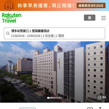
to
top
page
新
博多站筑紫口 1 號福爾薩酒店
21/8/2026
-
22/8/2026
|
2 位住客
|
1 間房
94