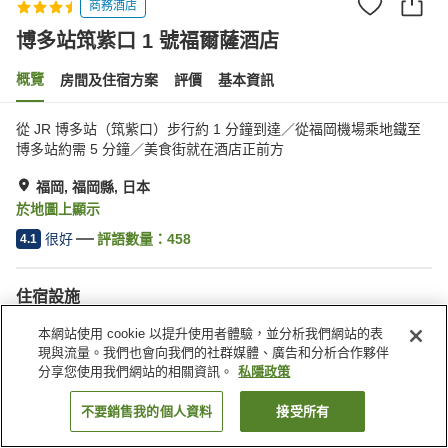
商務酒店
博多站筑紫口 1 號福爾薩酒店
概覽
房間及住宿方案
評價
基本資訊
從 JR 博多站（筑紫口）步行約 1 分鐘到達／從福岡機場乘地鐵至
博多站約需 5 分鐘／美食街就在酒店正前方
福岡, 福岡縣, 日本
於地圖上顯示
很好
評語數量：
458
4.1
住宿設施
Wi-Fi
步行 5 分鐘可到車站
本網站使用 cookie 以提升使用者體驗，並分析我們網站的表
餐廳
休息室
現與流量。我們也會向我們的社群媒體、廣告和分析合作夥伴
分享您使用我們網站的相關資訊。
私隱政策
主頁
日本
福岡縣
福岡
博多站筑紫口 1 號福爾薩酒店
不要銷售我的個人資料
接受所有
找客房