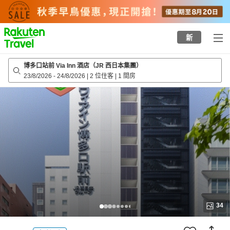
to
top
page
新
博多口站前 Via Inn 酒店（JR 西日本集團）
23/8/2026
-
24/8/2026
|
2 位住客
|
1 間房
34