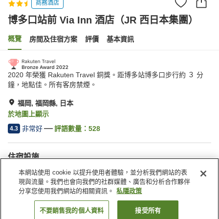
商務酒店
博多口站前 Via Inn 酒店（JR 西日本集團）
概覽
房間及住宿方案
評價
基本資訊
2020 年榮獲 Rakuten Travel 銅獎。距博多站博多口步行約 ３ 分
鐘，地點佳。所有客房禁煙。
福岡, 福岡縣, 日本
於地圖上顯示
非常好
評語數量：
528
4.3
住宿設施
停車場
水療/美容院
本網站使用 cookie 以提升使用者體驗，並分析我們網站的表
送遞服務
喚醒服務
現與流量。我們也會向我們的社群媒體、廣告和分析合作夥伴
分享您使用我們網站的相關資訊。
私隱政策
主頁
日本
福岡縣
福岡
不要銷售我的個人資料
接受所有
找客房
博多口站前 Via Inn 酒店（JR 西日本集團）