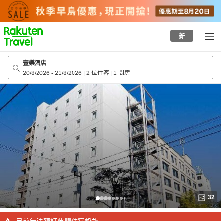
to
top
page
新
壹樂酒店
20/8/2026
-
21/8/2026
|
2 位住客
|
1 間房
32
目前無法預訂此間住宿設施