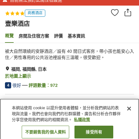
商務酒店
壹樂酒店
概覽
房間及住宿方案
評價
基本資訊
被大自然環繞的安靜酒店／設有 40 間日式客房，帶小孩也能安心入
住／男性專用的公共浴池裡設有三溫暖，很受歡迎。
福岡, 福岡縣, 日本
於地圖上顯示
很好
評語數量：
972
4
住宿設施
本網站使用 cookie 以提升使用者體驗，並分析我們網站的表
停車場
桑拿
現與流量。我們也會向我們的社群媒體、廣告和分析合作夥伴
水療/美容院
餐廳
分享您使用我們網站的相關資訊。
私隱政策
不要銷售我的個人資料
接受所有
找客房
主頁
日本
福岡縣
福岡
壹樂酒店