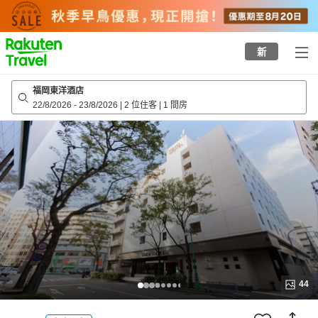
to
top
page
新
福岡東洋酒店
22/8/2026
-
23/8/2026
|
2 位住客
|
1 間房
44