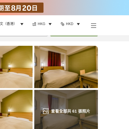
文（香港）
HKG
HKD
找客房
•
1
間房
重新搜尋
查看全部共
61
張照片