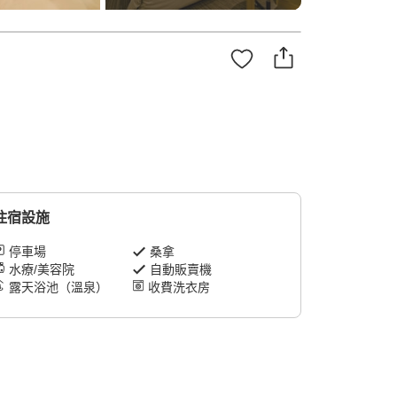
住宿設施
停車場
桑拿
水療/美容院
自動販賣機
露天浴池（溫泉）
收費洗衣房