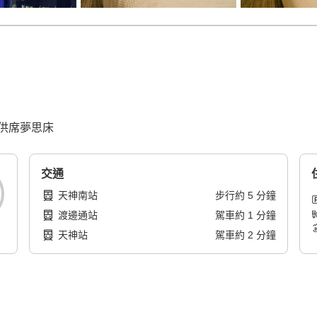
供席夢思床
交通
天神南站
步行
約
5
分鐘
渡邊通站
駕車
約
1
分鐘
天神站
駕車
約
2
分鐘