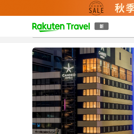
t
新
概覽
房間及住宿方案
評價
特色
設施
o
p
P
a
g
e
_
s
e
a
r
c
h