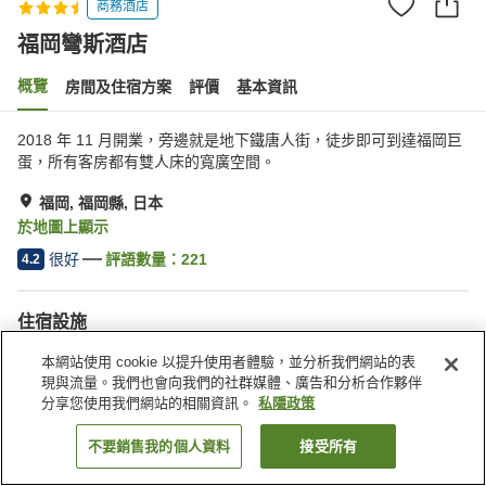
商務酒店
福岡彎斯酒店
概覽
房間及住宿方案
評價
基本資訊
2018 年 11 月開業，旁邊就是地下鐵唐人街，徒步即可到達福岡巨
蛋，所有客房都有雙人床的寬廣空間。
福岡, 福岡縣, 日本
於地圖上顯示
很好
評語數量：
221
4.2
住宿設施
水療/美容院
餐廳
本網站使用 cookie 以提升使用者體驗，並分析我們網站的表
自動販賣機
收費洗衣房
現與流量。我們也會向我們的社群媒體、廣告和分析合作夥伴
分享您使用我們網站的相關資訊。
私隱政策
主頁
日本
福岡縣
福岡
福岡彎斯酒店
不要銷售我的個人資料
接受所有
找客房