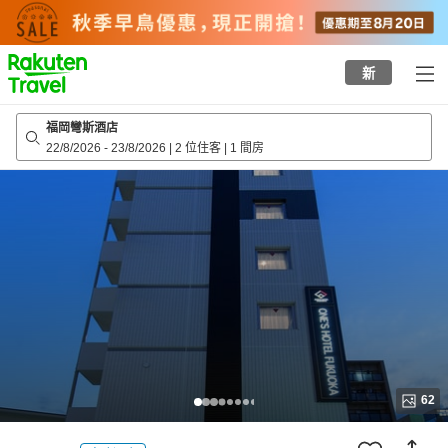
to
top
page
新
福岡彎斯酒店
22/8/2026
-
23/8/2026
|
2 位住客
|
1 間房
62