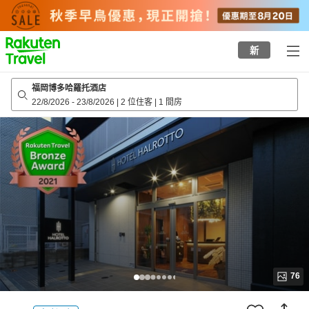
to
top
page
新
福岡博多哈羅托酒店
22/8/2026
-
23/8/2026
|
2 位住客
|
1 間房
76