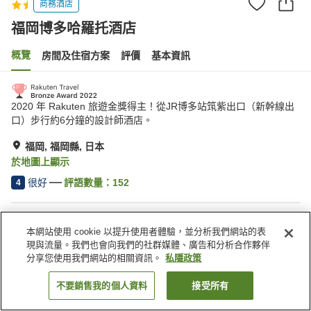
商務酒店
福岡博多哈羅托酒店
概覽
房間及住宿方案
評價
基本資訊
2020 年 Rakuten 旅遊金獎得主！從JR博多站筑紫出口（新幹線出
口）步行約6分鐘的設計師酒店。
福岡, 福岡縣, 日本
於地圖上顯示
很好
評語數量：
152
4
住宿設施
本網站使用 cookie 以提升使用者體驗，並分析我們網站的表
收費洗衣房
現與流量。我們也會向我們的社群媒體、廣告和分析合作夥伴
分享您使用我們網站的相關資訊。
私隱政策
主頁
日本
福岡縣
福岡
福岡博多哈羅托酒店
不要銷售我的個人資料
接受所有
找客房