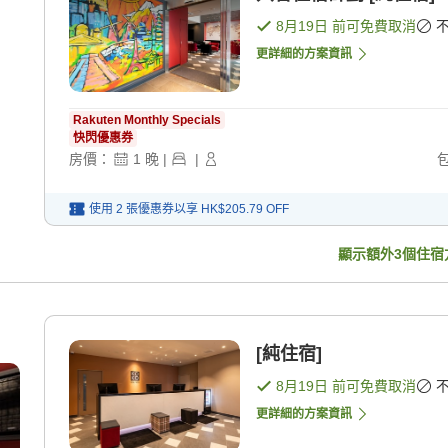
8月19日
前可免費取消
更詳細的方案資訊
Rakuten Monthly Specials
快閃優惠券
房價：
1
晚
|
|
使用 2 張優惠券以享
HK$205.79
OFF
顯示額外
3
個住宿
[純住宿]
8月19日
前可免費取消
更詳細的方案資訊