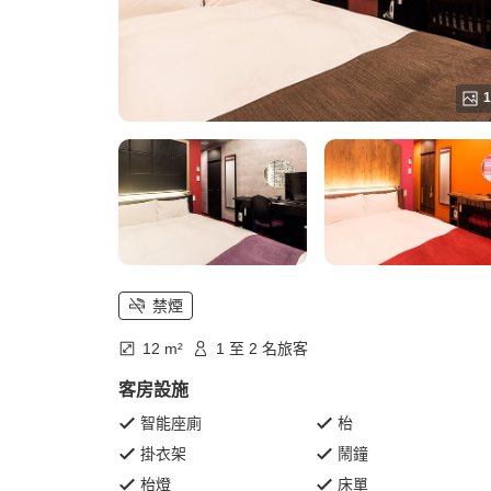
1
禁煙
12 m²
1 至 2 名旅客
客房設施
智能座廁
枱
掛衣架
鬧鐘
枱燈
床單