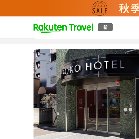
t
新
概覽
房間及住宿方案
評價
特色
設施
o
p
P
a
g
e
_
s
e
a
r
c
h