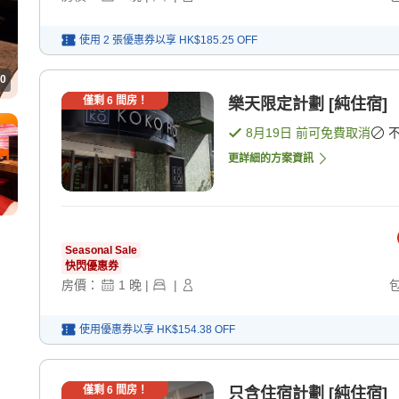
使用 2 張優惠券以享
HK$185.25
OFF
0
僅剩
6
間房！
樂天限定計劃 [純住宿]
8月19日
前可免費取消
更詳細的方案資訊
Seasonal Sale
快閃優惠券
房價：
1
晚
|
|
使用優惠券以享
HK$154.38
OFF
僅剩
6
間房！
只含住宿計劃 [純住宿]