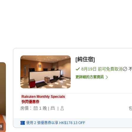
[純住宿]
8月19日
前可免費取消
更詳細的方案資訊
Rakuten Monthly Specials
快閃優惠券
房價：
1
晚
|
|
使用 2 張優惠券以享
HK$178.13
OFF
9