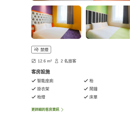
禁煙
12.6 m²
2 名旅客
客房設施
智能座廁
枱
掛衣架
鬧鐘
枱燈
床單
更詳細的客房資訊