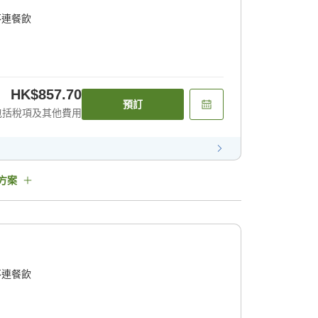
不連餐飲
HK$857.70
預訂
包括稅項及其他費用
方案
不連餐飲