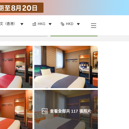
文（香港）
HKG
HKD
找客房
•
1
間房
重新搜尋
查看全部共
117
張照片