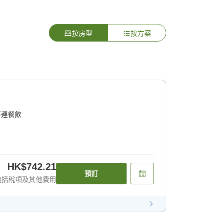
按房型
按方案
不連餐飲
HK$742.21
預訂
包括稅項及其他費用