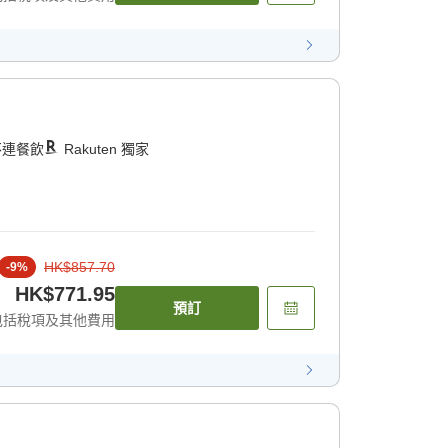
不連餐飲
Rakuten 獨家
HK$857.70
-
9
%
HK$771.95
預訂
包括稅項及其他費用