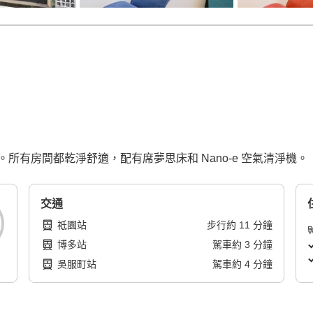
有房間都乾淨舒適，配有席夢思床和 Nano-e 空氣清淨機。
交通
祗園站
步行
約
11
分鐘
博多站
駕車
約
3
分鐘
吳服町站
駕車
約
4
分鐘