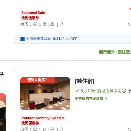
Seasonal Sale
快閃優惠券
房價：
1
晚
|
|
使用優惠券以享
HK$148.44
OFF
顯示額外
3
個住宿
平
僅剩
6
間房！
[純住宿]
8月19日
前可免費取消
更詳細的方案資訊
Rakuten Monthly Specials
快閃優惠券
房價：
1
晚
|
|