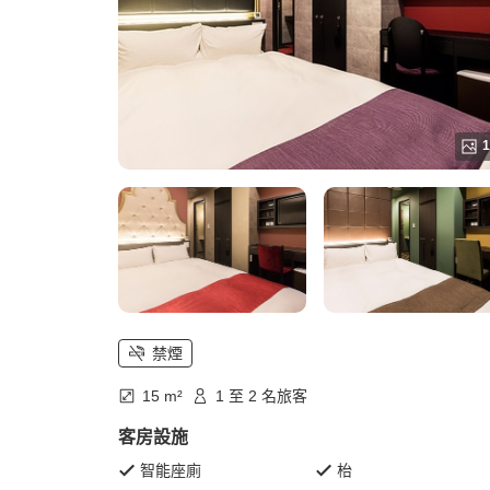
1
禁煙
15 m²
1 至 2 名旅客
客房設施
智能座廁
枱