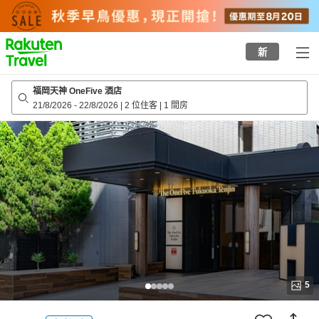
to
top
page
新
福岡天神 OneFive 酒店
21/8/2026
-
22/8/2026
|
2 位住客
|
1 間房
5