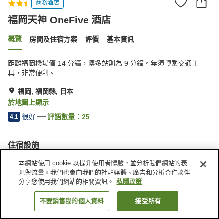
商務酒店
福岡天神 OneFive 酒店
概覽
房間及住宿方案
評價
基本資訊
距離福岡機場僅 14 分鐘，博多站則為 9 分鐘。無須轉乘交通工
具，非常便利。
福岡, 福岡縣, 日本
於地圖上顯示
很好
評語數量：
25
4.1
住宿設施
自動販賣機
本網站使用 cookie 以提升使用者體驗，並分析我們網站的表
現與流量。我們也會向我們的社群媒體、廣告和分析合作夥伴
分享您使用我們網站的相關資訊。
私隱政策
主頁
日本
福岡縣
福岡
福岡天神 OneFive 酒店
不要銷售我的個人資料
接受所有
找客房