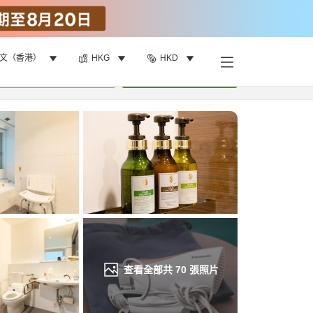
文（香港）
HKG
HKD
找客房
•
1
間房
重新搜尋
查看全部共
70
張照片