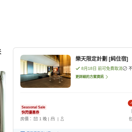
米
樂天限定計劃 [純住宿]
8月18日
前可免費取消
更詳細的方案資訊
-
Seasonal Sale
快閃優惠券
房價：
1
晚
|
|