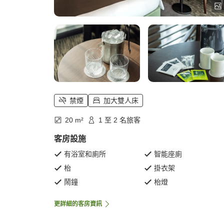
禁煙
加大雙人床
20 m²
1 至 2 名旅客
客房設施
有浴室和廁所
智能座廁
枱
掛衣架
鬧鐘
枱燈
更詳細的客房資訊