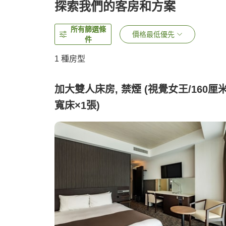
探索我們的客房和方案
所有篩選條
價格最低優先
件
1 種房型
加大雙人床房, 禁煙 (視覺女王/160厘
寬床×1張)