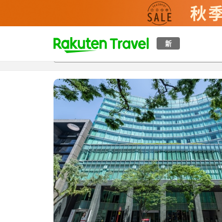
t
新
概覽
房間及住宿方案
評價
特色
設施
o
p
P
a
g
e
_
s
e
a
r
c
h