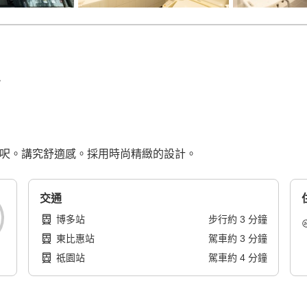
平方呎。講究舒適感。採用時尚精緻的設計。
交通
博多站
步行
約
3
分鐘
東比惠站
駕車
約
3
分鐘
祗園站
駕車
約
4
分鐘