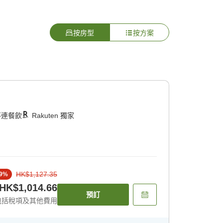
按房型
按方案
不連餐飲
Rakuten 獨家
HK$1,127.35
9
%
HK$1,014.66
預訂
包括稅項及其他費用