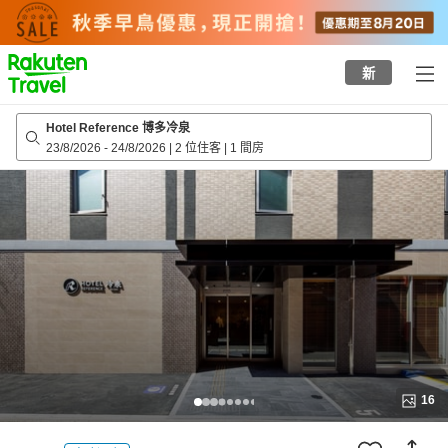
to
top
page
新
Hotel Reference 博多冷泉
23/8/2026
-
24/8/2026
|
2 位住客
|
1 間房
16