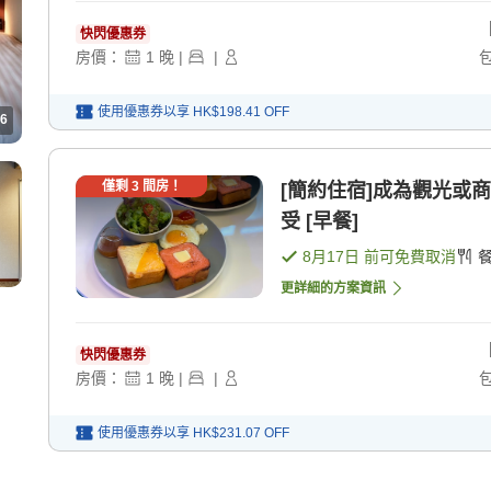
快閃優惠券
房價：
1
晚
|
|
使用優惠券以享
HK$198.41
OFF
6
僅剩
3
間房！
[簡約住宿]成為觀光或
受 [早餐]
8月17日
前可免費取消
更詳細的方案資訊
快閃優惠券
房價：
1
晚
|
|
使用優惠券以享
HK$231.07
OFF