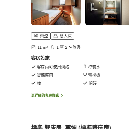
禁煙
雙人床
11 m²
1 至 2 名旅客
客房設施
客房內可使用網絡
樽裝水
智能座廁
電視機
枱
鬧鐘
更詳細的客房資訊
標準 雙床房, 禁煙 (標準雙床房)