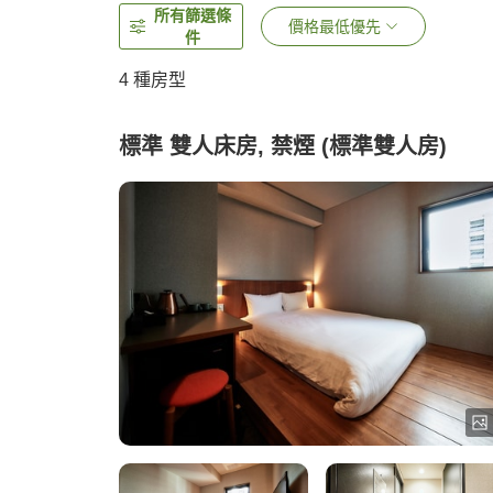
所有篩選條
價格最低優先
件
4
種房型
標準 雙人床房, 禁煙 (標準雙人房)