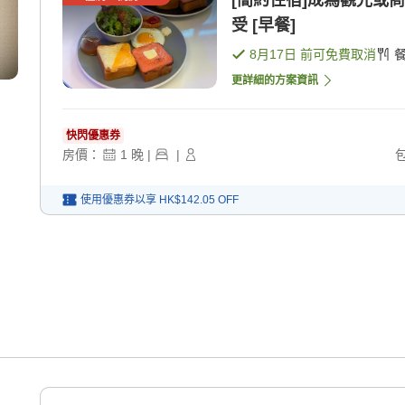
[簡約住宿]成為觀光或
受 [早餐]
8月17日
前可免費取消
更詳細的方案資訊
快閃優惠券
房價：
1
晚
|
|
使用優惠券以享
HK$142.05
OFF