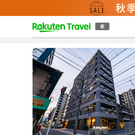
t
新
概覽
房間及住宿方案
評價
設施
o
p
P
a
g
e
_
s
e
a
r
c
h