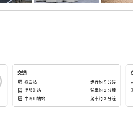
交通
祗園站
步行
約
5
分鐘
吳服町站
駕車
約
2
分鐘
中洲川端站
駕車
約
3
分鐘