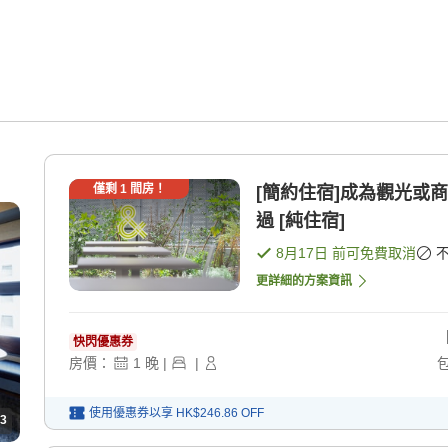
僅剩
1
間房！
[簡約住宿]成為觀光或
過 [純住宿]
8月17日
前可免費取消
更詳細的方案資訊
快閃優惠券
房價：
1
晚
|
|
使用優惠券以享
HK$246.86
OFF
3