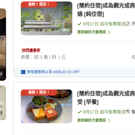
僅剩
7
間房！
[簡約住宿]成為觀光或
過 [純住宿]
8月17日
前可免費取消
更詳細的方案資訊
快閃優惠券
房價：
1
晚
|
|
使用優惠券以享
HK$145.02
OFF
3
僅剩
7
間房！
[簡約住宿]成為觀光或
受 [早餐]
8月17日
前可免費取消
更詳細的方案資訊