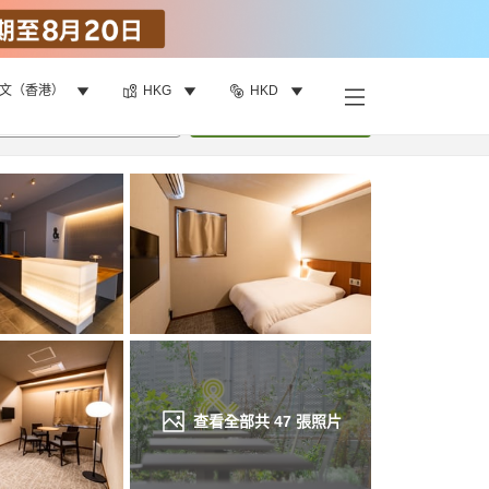
文（香港）
HKG
HKD
找客房
•
1
間房
重新搜尋
查看全部共
47
張照片