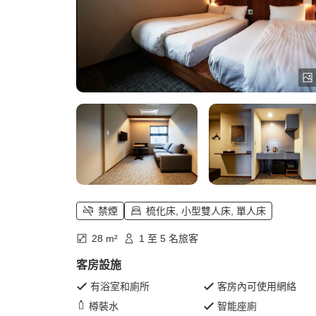
禁煙
梳化床, 小型雙人床, 單人床
28 m²
1 至 5 名旅客
客房設施
有浴室和廁所
客房內可使用網絡
樽裝水
智能座廁