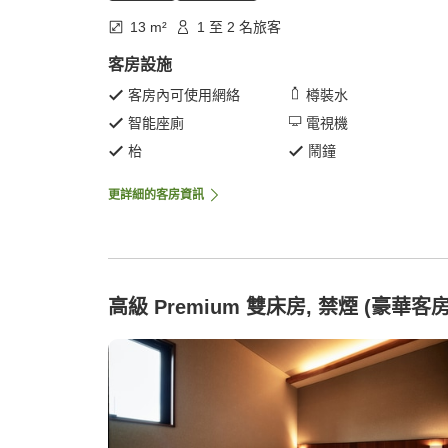
13 m²
1 至 2 名旅客
客房設施
客房內可使用網絡
樽裝水
智能座廁
電視機
枱
鬧鐘
更詳細的客房資訊
高級 Premium 雙床房, 禁煙 (豪華客房