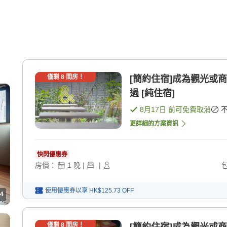
僅剩
8
間房！
[簡約住宿]成為觀光或
過 [純住宿]
8月17日
前可免費取消
更詳細的方案資訊
快閃優惠券
房價：
1
晚
|
|
使用優惠券以享
HK$125.73
OFF
4
僅剩
8
間房！