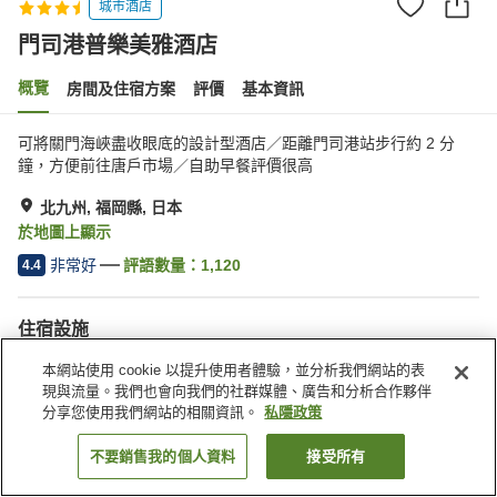
城市酒店
門司港普樂美雅酒店
概覽
房間及住宿方案
評價
基本資訊
可將關門海峽盡收眼底的設計型酒店／距離門司港站步行約 2 分
鐘，方便前往唐戶市場／自助早餐評價很高
北九州, 福岡縣, 日本
於地圖上顯示
非常好
評語數量：
1,120
4.4
住宿設施
Wi-Fi
停車場
本網站使用 cookie 以提升使用者體驗，並分析我們網站的表
步行 5 分鐘可到車站
餐廳
現與流量。我們也會向我們的社群媒體、廣告和分析合作夥伴
分享您使用我們網站的相關資訊。
私隱政策
主頁
日本
福岡縣
北九州
門司港普樂美雅酒店
不要銷售我的個人資料
接受所有
找客房