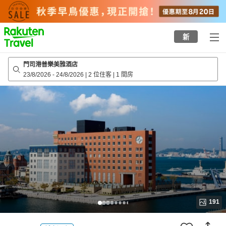
to
top
page
新
門司港普樂美雅酒店
23/8/2026
-
24/8/2026
|
2 位住客
|
1 間房
191