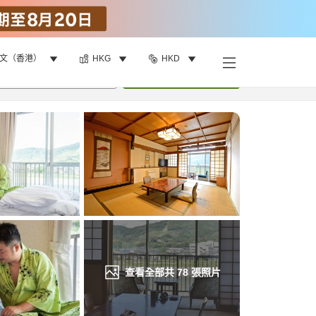
文（香港）
HKG
HKD
找客房
•
1
間房
重新搜尋
查看全部共
78
張照片