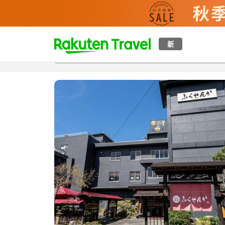
t
新
概覽
房間及住宿方案
評價
設施
o
p
P
a
g
e
_
s
e
a
r
c
h