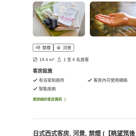
禁煙
河景
19.4 m²
1 至 6 名旅客
客房設施
有浴室和廁所
客房內可使用網絡
智能座廁
更詳細的客房資訊
日式西式客房, 河景, 禁煙 (【眺望筑後