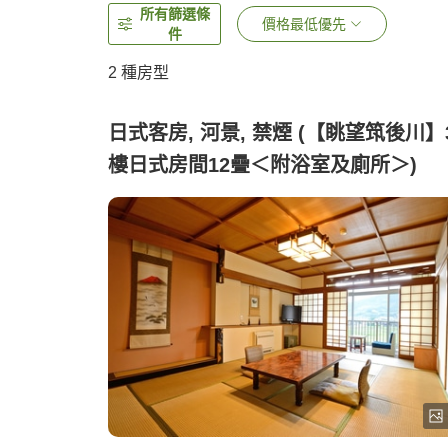
所有篩選條
價格最低優先
件
2
種房型
日式客房, 河景, 禁煙 (【眺望筑後川】
樓日式房間12疊＜附浴室及廁所＞)