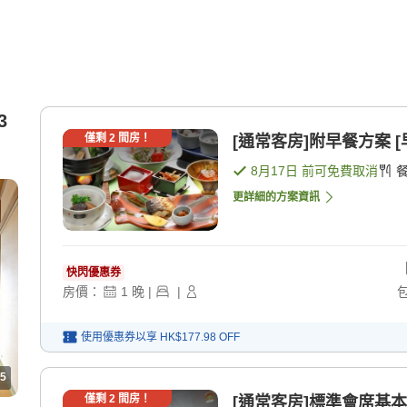
3
僅剩
2
間房！
[通常客房]附早餐方案 [
8月17日
前可免費取消
更詳細的方案資訊
快閃優惠券
房價：
1
晚
|
|
使用優惠券以享
HK$177.98
OFF
5
僅剩
2
間房！
[通常客房]標準會席基本方