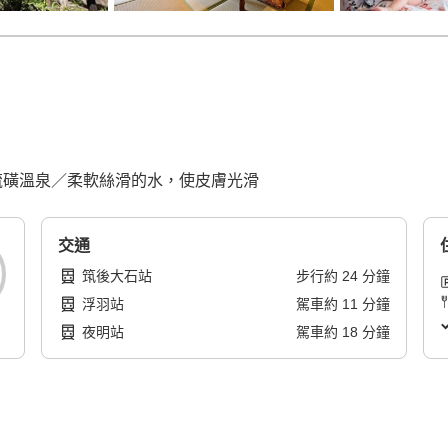
單純硫磺溫泉／柔軟絲滑的水，使皮膚光滑
交通
筑後大石站
步行
約
24
分鐘
浮羽站
駕車
約
11
分鐘
夜明站
駕車
約
18
分鐘