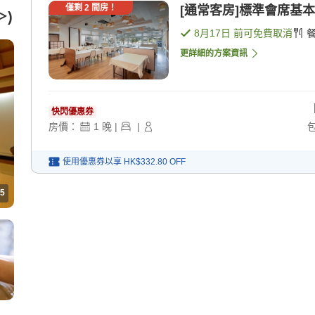
僅剩
2
間房！
[通常客房]標準會席基本方
)
8月17日
前可免費取消
更詳細的方案資訊
快閃優惠券
房價：
1
晚
|
|
使用優惠券以享
HK$332.80
OFF
5