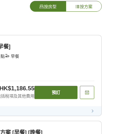
按房型
按方案
早餐]
餐點
早餐
HK$1,186.55
預訂
包括稅項及其他費用
案 [早餐] [晚餐]