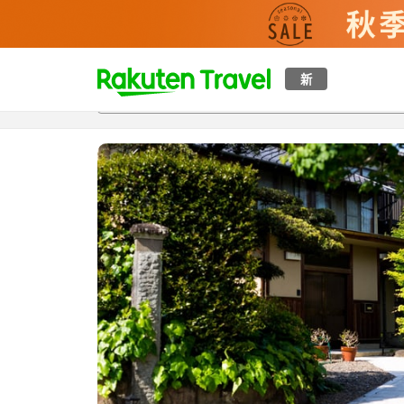
t
新
概覽
房間及住宿方案
評價
設施
o
p
P
a
g
e
_
s
e
a
r
c
h