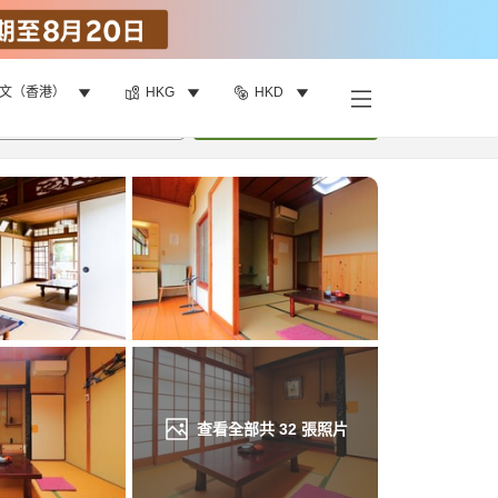
文（香港）
HKG
HKD
找客房
•
1
間房
重新搜尋
查看全部共
32
張照片