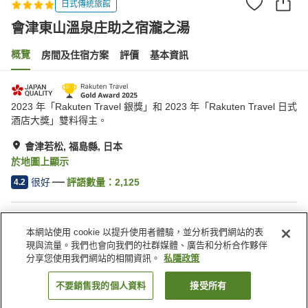
日式傳統旅館
會津東山溫泉庄助之宿瀧之湯
概覽
房間及住宿方案
評價
基本資訊
2023 年「Rakuten Travel 銀獎」和 2023 年「Rakuten Travel 日式
酒店大獎」雙料得主。
會津若松, 福島縣, 日本
於地圖上顯示
很好
評語數量：
2,125
4.2
住宿設施
本網站使用 cookie 以提升使用者體驗，並分析我們網站的表
Wi-Fi
指定吸煙區
現與流量。我們也會向我們的社群媒體、廣告和分析合作夥伴
自動販賣機
免費停車場
分享您使用我們網站的相關資訊。
私隱政策
不要銷售我的個人資料
接受所有
找客房
主頁
日本
福島縣
會津若松
會津東山溫泉庄助之宿瀧之湯