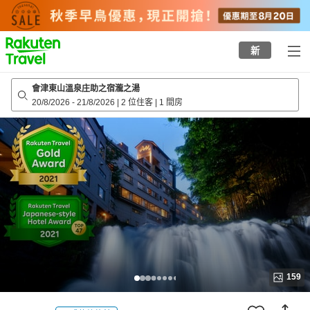
to
top
page
新
會津東山溫泉庄助之宿瀧之湯
20/8/2026
-
21/8/2026
|
2 位住客
|
1 間房
159