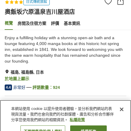
日式傳統旅館
奧飯坂穴原溫泉吉川屋酒店
概覽
房間及住宿方案
評價
基本資訊
Enjoy a fulfilling holiday with a stunning open-air bath and a
lounge featuring 4,000 manga books at this historic hot spring
inn, established in 1841. We look forward to welcoming you with
the same warm hospitality that has remained unchanged since
our founding.
福島, 福島縣, 日本
於地圖上顯示
非常好
評語數量：
924
4.4
住宿設施
本網站使用 cookie 以提升使用者體驗，並分析我們網站的表
Wi-Fi
內有溫泉
現與流量。我們也會向我們的社群媒體、廣告和分析合作夥伴
桑拿
私人包場
分享您使用我們網站的相關資訊。
私隱政策