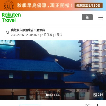
to
top
page
新
奧飯坂穴原溫泉吉川屋酒店
20/8/2026
-
21/8/2026
|
2 位住客
|
1 間房
224