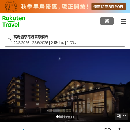
to
top
page
新
高湯溫泉花月高原酒店
22/8/2026
-
23/8/2026
|
2 位住客
|
1 間房
77