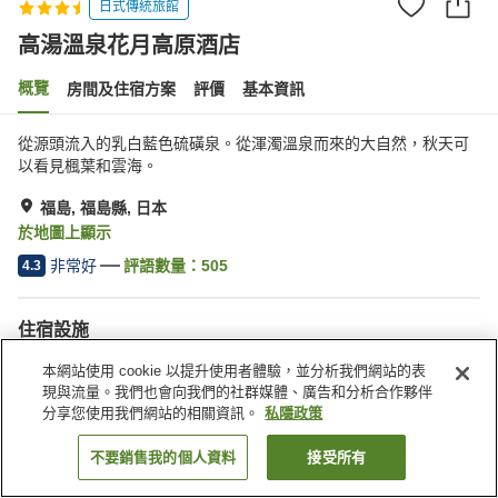
日式傳統旅館
高湯溫泉花月高原酒店
概覽
房間及住宿方案
評價
基本資訊
從源頭流入的乳白藍色硫磺泉。從渾濁溫泉而來的大自然，秋天可
以看見楓葉和雲海。
福島, 福島縣, 日本
於地圖上顯示
非常好
評語數量：
505
4.3
住宿設施
停車場
水療/美容院
本網站使用 cookie 以提升使用者體驗，並分析我們網站的表
咖啡廳
寵物友善
現與流量。我們也會向我們的社群媒體、廣告和分析合作夥伴
分享您使用我們網站的相關資訊。
私隱政策
主頁
日本
福島縣
福島
高湯溫泉花月高原酒店
不要銷售我的個人資料
接受所有
找客房