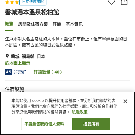
日式傳統旅館
磐城湯本溫泉松柏館
概覽
房間及住宿方案
評價
基本資訊
江戸末期大名主常駐的大本營。雖位在市街上，但有寧靜氛圍的日
本庭園，擁有古風的純日式温泉旅館。
磐城, 福島縣, 日本
於地圖上顯示
非常好
評語數量：
403
4.5
住宿設施
停車場
水療/美容院
本網站使用 cookie 以提升使用者體驗，並分析我們網站的表
咖啡廳
自動販賣機
現與流量。我們也會向我們的社群媒體、廣告和分析合作夥伴
分享您使用我們網站的相關資訊。
私隱政策
主頁
日本
福島縣
磐城
磐城湯本溫泉松柏館
不要銷售我的個人資料
接受所有
找客房