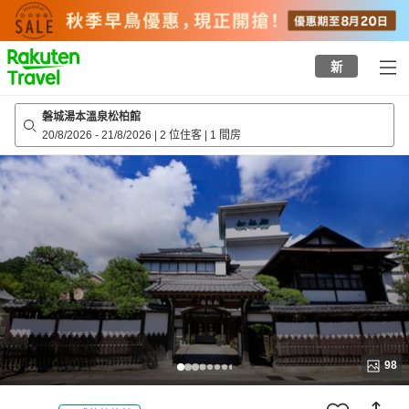
to
top
page
新
磐城湯本溫泉松柏館
20/8/2026
-
21/8/2026
|
2 位住客
|
1 間房
98