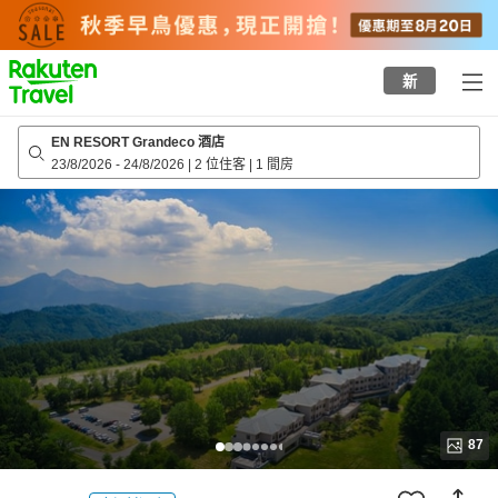
to
top
page
新
EN RESORT Grandeco 酒店
23/8/2026
-
24/8/2026
|
2 位住客
|
1 間房
87