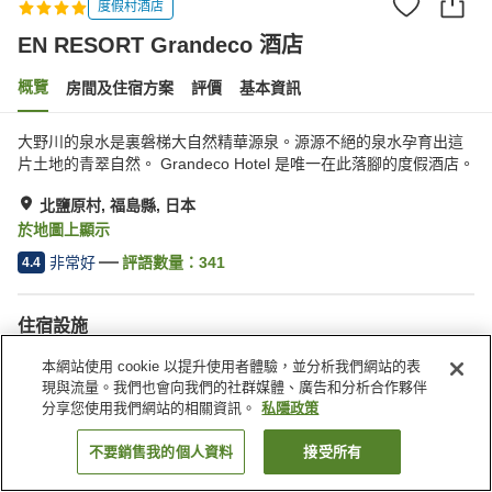
度假村酒店
EN RESORT Grandeco 酒店
概覽
房間及住宿方案
評價
基本資訊
大野川的泉水是裏磐梯大自然精華源泉。源源不絕的泉水孕育出這
片土地的青翠自然。 Grandeco Hotel 是唯一在此落腳的度假酒店。
北鹽原村, 福島縣, 日本
於地圖上顯示
非常好
評語數量：
341
4.4
住宿設施
Wi-Fi
內有溫泉
本網站使用 cookie 以提升使用者體驗，並分析我們網站的表
桑拿
餐廳
現與流量。我們也會向我們的社群媒體、廣告和分析合作夥伴
分享您使用我們網站的相關資訊。
私隱政策
主頁
日本
福島縣
北鹽原村
EN RESORT Grandeco 酒店
不要銷售我的個人資料
接受所有
找客房