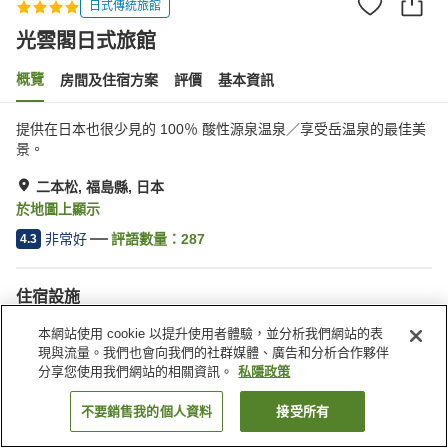
日式傳統旅館
光雲閣日式旅館
概覽
房間及住宿方案
評價
基本資訊
提供在日本也很少見的 100％ 酸性源泉温泉／享受岳温泉的最佳美
景。
二本松, 福島縣, 日本
於地圖上顯示
非常好
評語數量：
287
4.3
住宿設施
停車場
桑拿
本網站使用 cookie 以提升使用者體驗，並分析我們網站的表
水療/美容院
休息室
現與流量。我們也會向我們的社群媒體、廣告和分析合作夥伴
分享您使用我們網站的相關資訊。
私隱政策
主頁
日本
福島縣
二本松
光雲閣日式旅館
不要銷售我的個人資料
接受所有
找客房