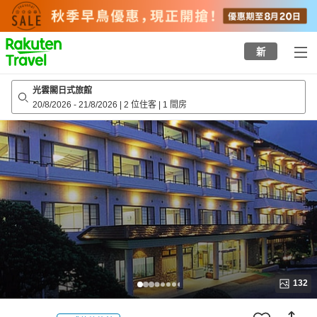
to
top
page
新
光雲閣日式旅館
20/8/2026
-
21/8/2026
|
2 位住客
|
1 間房
132