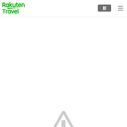
to
新
top
page