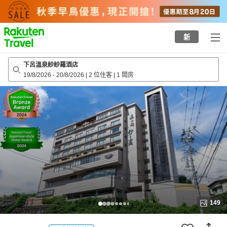
to
top
page
新
下呂溫泉紗紗羅酒店
19/8/2026
-
20/8/2026
|
2 位住客
|
1 間房
149