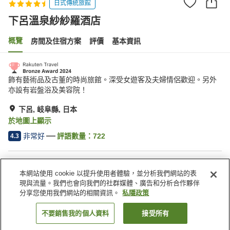
日式傳統旅館
下呂溫泉紗紗羅酒店
概覽
房間及住宿方案
評價
基本資訊
飾有藝術品及古董的時尚旅館。深受女遊客及夫婦情侶歡迎。另外
亦設有岩盤浴及美容院！
下呂, 岐阜縣, 日本
於地圖上顯示
非常好
評語數量：
722
4.3
住宿設施
本網站使用 cookie 以提升使用者體驗，並分析我們網站的表
停車場
岩盤浴
現與流量。我們也會向我們的社群媒體、廣告和分析合作夥伴
桑拿
水療/美容院
分享您使用我們網站的相關資訊。
私隱政策
不要銷售我的個人資料
接受所有
找客房
主頁
日本
岐阜縣
下呂
下呂溫泉紗紗羅酒店