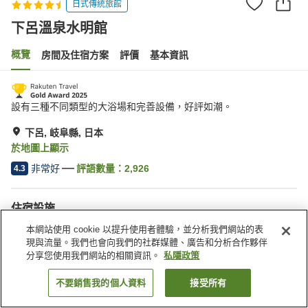
日式傳統旅館
下呂溫泉水明館
概覽
房間及住宿方案
評價
基本資訊
設有三種不同類型的大浴場和完善設備，好評如潮。
下呂, 岐阜縣, 日本
於地圖上顯示
非常好
評語數量：
2,926
4.3
住宿設施
停車場
桑拿
本網站使用 cookie 以提升使用者體驗，並分析我們網站的表
水療/美容院
健身室/健身中心
現與流量。我們也會向我們的社群媒體、廣告和分析合作夥伴
分享您使用我們網站的相關資訊。
私隱政策
主頁
日本
岐阜縣
下呂
下呂溫泉水明館
不要銷售我的個人資料
接受所有
找客房