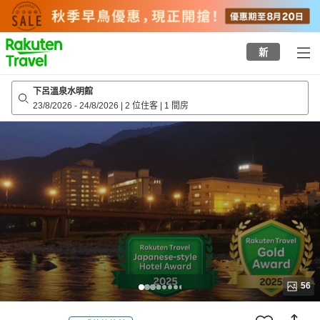
to
top
page
新
下呂溫泉水明館
23/8/2026
-
24/8/2026
|
2 位住客
|
1 間房
56