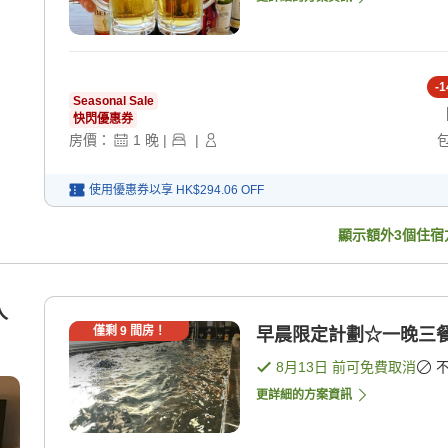
-
1
Seasonal Sale
快閃優惠券
房價：
1
晚
|
|
使用優惠券以享
HK$294.06
OFF
顯示額外
3
個住宿
人
僅剩
9
間房！
早晨限定計劃☆一晚三
8月13日
前可免費取消
更詳細的方案資訊