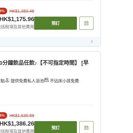
HK$1,383.48
4
%
HK$1,175.96
預訂
包括稅項及其他費用
0分鐘飲品任飲♪【不可指定時間】 [早
餐點
提供免費私人浴池
不佔床小孩免費
HK$1,630.89
4
%
HK$1,386.26
預訂
包括稅項及其他費用