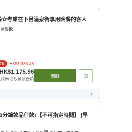
餐☆考慮在下呂溫泉街享用晚餐的客人
不連餐飲
HK$1,383.48
4
%
HK$1,175.96
預訂
包括稅項及其他費用
0分鐘飲品任飲♪【不可指定時間】 [早