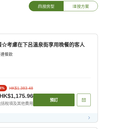
按房型
按方案
餐☆考慮在下呂溫泉街享用晚餐的客人
不連餐飲
HK$1,383.48
4
%
HK$1,175.96
預訂
包括稅項及其他費用