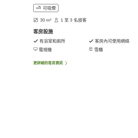
可吸煙
30 m²
1 至 3 名旅客
客房設施
有浴室和廁所
客房內可使用網絡
電視機
雪櫃
更詳細的客房資訊