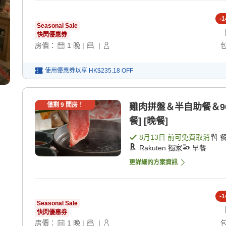
-
1
Seasonal Sale
快閃優惠券
房價：
1
晚
|
|
使用優惠券以享
HK$235.18
OFF
僅剩
9
間房！
雞肉拼盤＆半自助餐＆9
餐] [晚餐]
8月13日
前可免費取消
Rakuten 獨家
早餐
更詳細的方案資訊
-
1
Seasonal Sale
快閃優惠券
房價：
1
晚
|
|