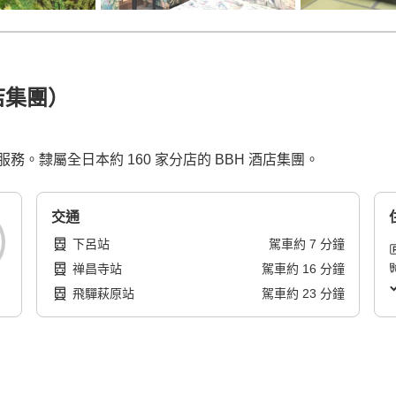
店集團）
。隸屬全日本約 160 家分店的 BBH 酒店集團。
交通
下呂站
駕車
約
7
分鐘
禅昌寺站
駕車
約
16
分鐘
飛驒萩原站
駕車
約
23
分鐘