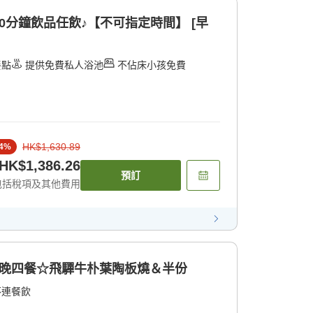
0分鐘飲品任飲♪【不可指定時間】 [早
餐點
提供免費私人浴池
不佔床小孩免費
HK$1,630.89
4
%
HK$1,386.26
預訂
包括稅項及其他費用
☆一晚四餐☆飛驒牛朴葉陶板燒＆半份
不連餐飲