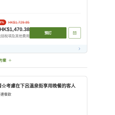
HK$1,729.85
4
%
HK$1,470.38
預訂
包括稅項及其他費用
方案
餐☆考慮在下呂溫泉街享用晚餐的客人
不連餐飲