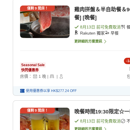
僅剩
9
間房！
雞肉拼盤＆半自助餐＆9
餐] [晚餐]
8月13日
前可免費取消
Rakuten 獨家
早餐
更詳細的方案資訊
-
1
Seasonal Sale
快閃優惠券
房價：
1
晚
|
|
使用優惠券以享
HK$277.24
OFF
僅剩
9
間房！
晚餐時間19:30限定
8月13日
前可免費取消
更詳細的方案資訊