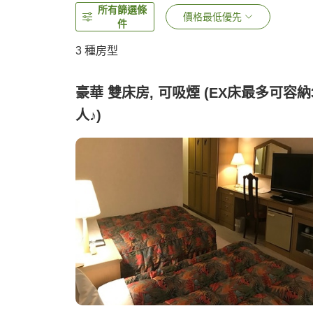
所有篩選條
價格最低優先
件
3
種房型
豪華 雙床房, 可吸煙 (EX床最多可容納
人♪)