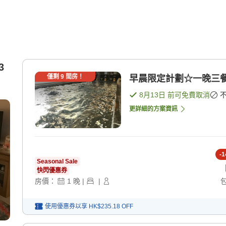
3
僅剩
9
間房！
早晨限定計劃☆一晚三
8月13日
前可免費取消
更詳細的方案資訊
-
1
Seasonal Sale
快閃優惠券
房價：
1
晚
|
|
使用優惠券以享
HK$235.18
OFF