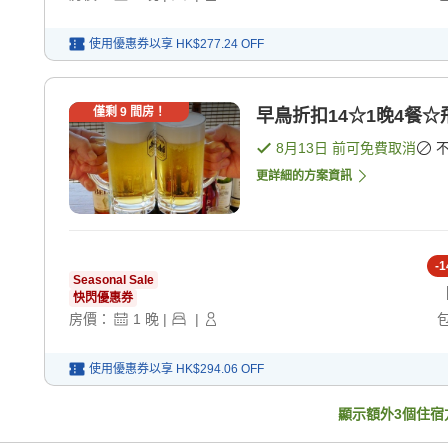
使用優惠券以享
HK$277.24
OFF
僅剩
9
間房！
早鳥折扣14☆1晚4餐☆
8月13日
前可免費取消
更詳細的方案資訊
-
1
Seasonal Sale
快閃優惠券
房價：
1
晚
|
|
使用優惠券以享
HK$294.06
OFF
顯示額外
3
個住宿