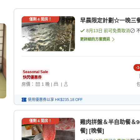
僅剩
4
間房！
早晨限定計劃☆一晚三
8月13日
前可免費取消
更詳細的方案資訊
-
1
Seasonal Sale
快閃優惠券
房價：
1
晚
|
|
使用優惠券以享
HK$235.18
OFF
僅剩
4
間房！
雞肉拼盤＆半自助餐＆9
餐] [晚餐]