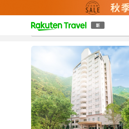
t
新
概覽
房間及住宿方案
評價
特色
設施
o
p
P
a
g
e
_
s
e
a
r
c
h