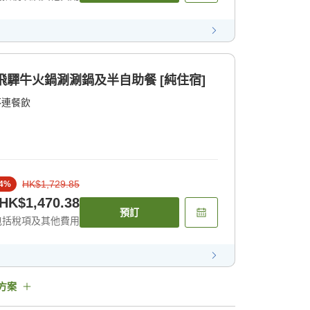
飛驒牛火鍋涮涮鍋及半自助餐 [純住宿]
不連餐飲
HK$1,729.85
4
%
HK$1,470.38
預訂
包括稅項及其他費用
方案