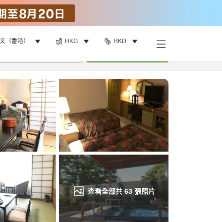
文（香港）
HKG
HKD
找客房
•
1
間房
重新搜尋
查看全部共
63
張照片