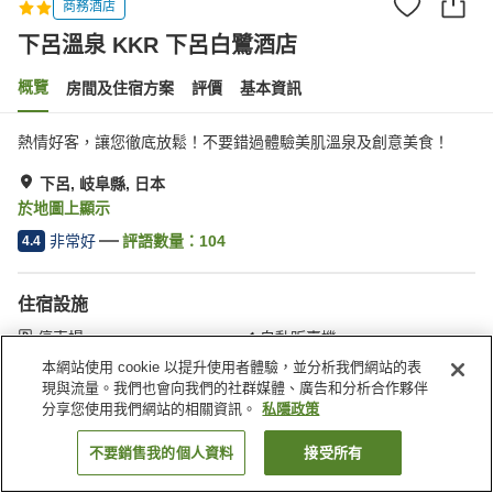
商務酒店
下呂溫泉 KKR 下呂白鷺酒店
概覽
房間及住宿方案
評價
基本資訊
熱情好客，讓您徹底放鬆！不要錯過體驗美肌溫泉及創意美食！
下呂, 岐阜縣, 日本
於地圖上顯示
非常好
評語數量：
104
4.4
住宿設施
停車場
自動販賣機
商店
宴會廳
本網站使用 cookie 以提升使用者體驗，並分析我們網站的表
現與流量。我們也會向我們的社群媒體、廣告和分析合作夥伴
分享您使用我們網站的相關資訊。
私隱政策
主頁
日本
岐阜縣
下呂
下呂溫泉 KKR 下呂白鷺酒店
不要銷售我的個人資料
接受所有
找客房