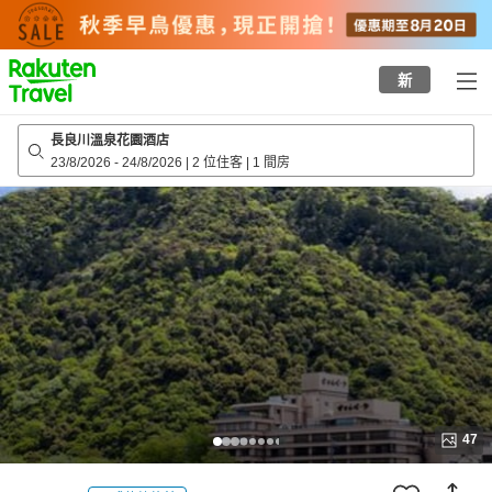
to
top
page
新
長良川溫泉花園酒店
23/8/2026
-
24/8/2026
|
2 位住客
|
1 間房
47