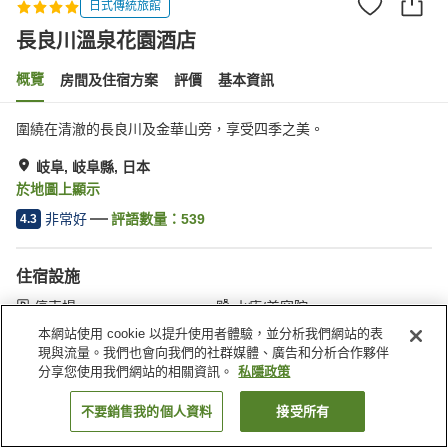
日式傳統旅館
長良川溫泉花園酒店
概覽
房間及住宿方案
評價
基本資訊
圍繞在清澈的長良川及金華山旁，享受四季之美。
岐阜, 岐阜縣, 日本
於地圖上顯示
非常好
評語數量：
539
4.3
住宿設施
停車場
水療/美容院
休息室
咖啡廳
本網站使用 cookie 以提升使用者體驗，並分析我們網站的表
現與流量。我們也會向我們的社群媒體、廣告和分析合作夥伴
分享您使用我們網站的相關資訊。
私隱政策
主頁
日本
岐阜縣
岐阜
長良川溫泉花園酒店
不要銷售我的個人資料
接受所有
找客房