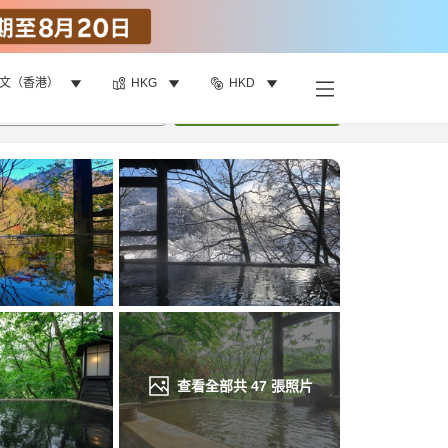
文（香港）
HKG
HKD
找客房
•
1
間房
重新搜尋
查看全部共
47
張照片