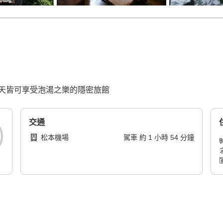
天皆可享受泡湯之樂的隱密旅館
交通
松本機場
駕車
約
1
小時
54
分鐘