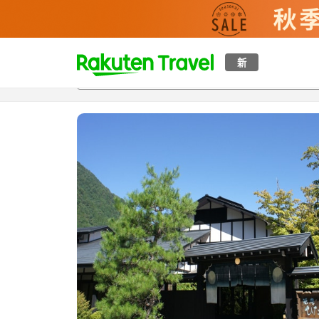
t
新
概覽
房間及住宿方案
評價
設施
o
p
P
a
g
e
_
s
e
a
r
c
h