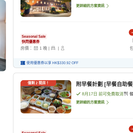
更詳細的方案資訊
-
Seasonal Sale
快閃優惠券
房價：
1
晚
|
|
使用優惠券以享
HK$330.92
OFF
僅剩
2
間房！
附早餐計劃 [早餐自助餐
8月17日
前可免費取消
更詳細的方案資訊
-