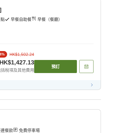
]
餐點
早餐自助餐
早餐（餐廳）
HK$1,502.24
4
%
HK$1,427.13
預訂
包括稅項及其他費用
不連餐飲
免費停車場