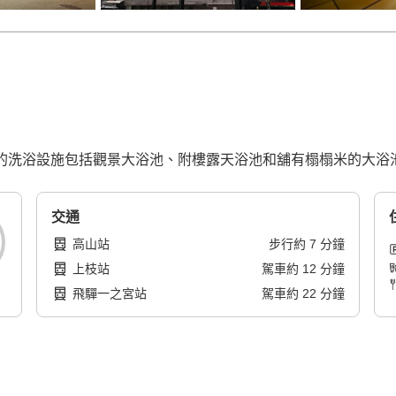
心！我們的洗浴設施包括觀景大浴池、附樓露天浴池和舖有榻榻米的大浴
交通
高山站
步行
約
7
分鐘
上枝站
駕車
約
12
分鐘
飛驒一之宮站
駕車
約
22
分鐘