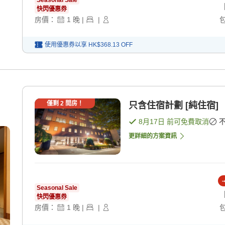
Seasonal Sale
快閃優惠券
房價：
1
晚
|
|
使用優惠券以享
HK$368.13
OFF
僅剩
2
間房！
只含住宿計劃 [純住宿]
8月17日
前可免費取消
更詳細的方案資訊
-
Seasonal Sale
快閃優惠券
房價：
1
晚
|
|