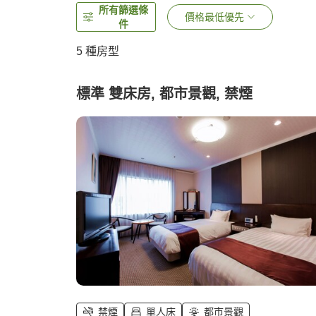
所有篩選條
價格最低優先
件
5
種房型
標準 雙床房, 都市景觀, 禁煙
禁煙
單人床
都市景觀