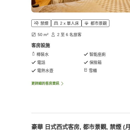
禁煙
2 x 單人床
都市景觀
50 m²
2 至 6 名旅客
客房設施
樽裝水
智能座廁
電話
保險箱
電熱水壺
雪櫃
更詳細的客房資訊
豪華 日式西式客房, 都市景觀, 禁煙 (