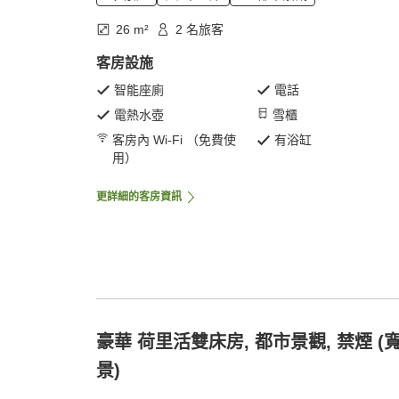
26 m²
2 名旅客
客房設施
智能座廁
電話
電熱水壺
雪櫃
客房內 Wi-Fi （免費使
有浴缸
用）
更詳細的客房資訊
豪華 荷里活雙床房, 都市景觀, 禁煙 (
景)