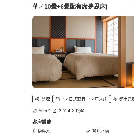
華／10疊+6疊配有席夢思床)
禁煙
2 x 日式寢具, 2 x 單人床
都市景
50 m²
2 至 4 名旅客
客房設施
樽裝水
智能座廁