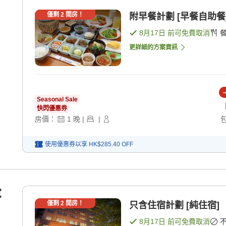
僅剩
2
間房！
附早餐計劃 [早餐自助餐
8月17日
前可免費取消
更詳細的方案資訊
-
Seasonal Sale
快閃優惠券
房價：
1
晚
|
|
使用優惠券以享
HK$285.40
OFF
寬
僅剩
2
間房！
只含住宿計劃 [純住宿]
8月17日
前可免費取消