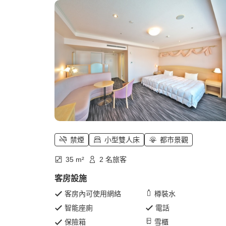
禁煙
小型雙人床
都市景觀
35 m²
2 名旅客
客房設施
客房內可使用網絡
樽裝水
智能座廁
電話
保險箱
雪櫃