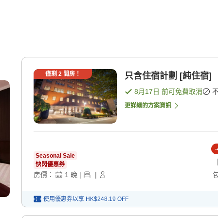
僅剩
2
間房！
只含住宿計劃 [純住宿]
8月17日
前可免費取消
更詳細的方案資訊
-
Seasonal Sale
快閃優惠券
房價：
1
晚
|
|
使用優惠券以享
HK$248.19
OFF