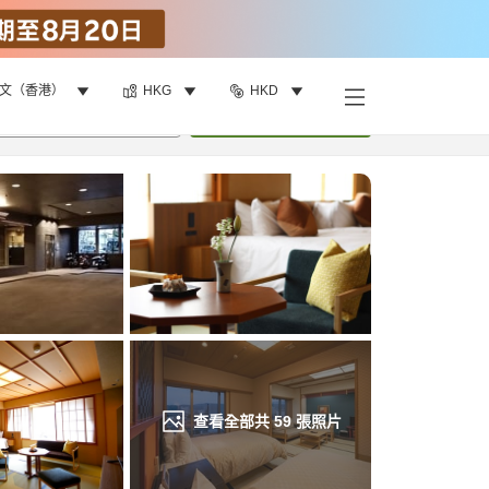
文（香港）
HKG
HKD
找客房
•
1
間房
重新搜尋
查看全部共
59
張照片