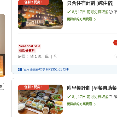
僅剩
2
間房！
只含住宿計劃 [純住宿]
8月17日
前可免費取消
更詳細的方案資訊
-
Seasonal Sale
快閃優惠券
房價：
1
晚
|
|
使用優惠券以享
HK$351.61
OFF
觀
僅剩
2
間房！
附早餐計劃 [早餐自助餐
8月17日
前可免費取消
更詳細的方案資訊