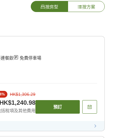
按房型
按方案
不連餐飲
免費停車場
HK$1,306.29
4
%
HK$1,240.98
預訂
包括稅項及其他費用