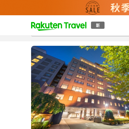
t
新
概覽
房間及住宿方案
評價
特色
設施
o
p
P
a
g
e
_
s
e
a
r
c
h