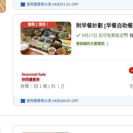
使用優惠券以享
HK$351.61
OFF
僅剩
2
間房！
附早餐計劃 [早餐自助餐
8月17日
前可免費取消
更詳細的方案資訊
-
Seasonal Sale
快閃優惠券
房價：
1
晚
|
|
使用優惠券以享
HK$388.82
OFF
月