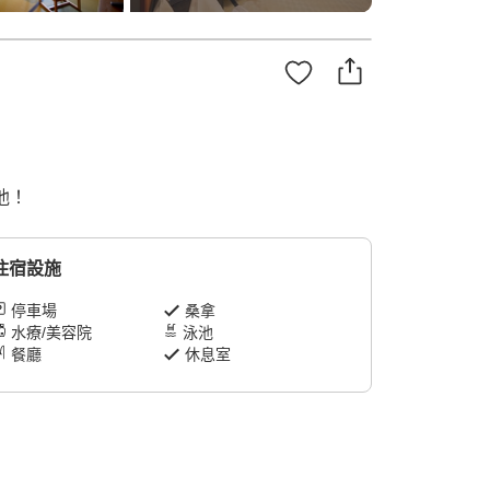
池！
住宿設施
停車場
桑拿
水療/美容院
泳池
餐廳
休息室