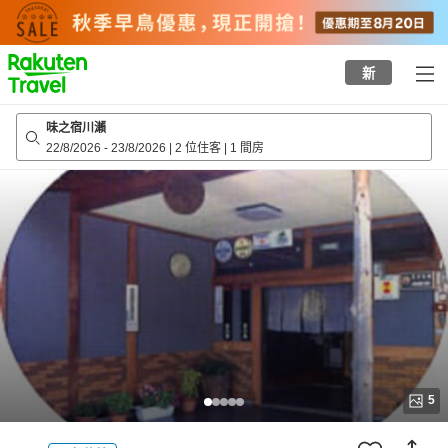
to
top
page
新
味之宿川瀨
22/8/2026
-
23/8/2026
|
2 位住客
|
1 間房
5