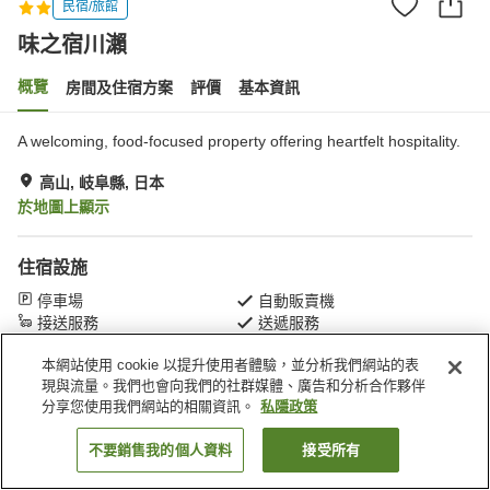
民宿/旅館
味之宿川瀨
概覽
房間及住宿方案
評價
基本資訊
A welcoming, food-focused property offering heartfelt hospitality.
高山, 岐阜縣, 日本
於地圖上顯示
住宿設施
停車場
自動販賣機
接送服務
送遞服務
本網站使用 cookie 以提升使用者體驗，並分析我們網站的表
主頁
日本
岐阜縣
高山
味之宿川瀨
現與流量。我們也會向我們的社群媒體、廣告和分析合作夥伴
分享您使用我們網站的相關資訊。
私隱政策
不要銷售我的個人資料
接受所有
找客房