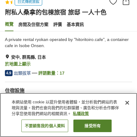
日式傳統旅館
附私人桑拿的包棟旅宿 旅邸 一人十色
概覽
房間及住宿方案
評價
基本資訊
A private rental ryokan operated by "hitoritoiro.cafe", a container
cafe in Isobe Onsen.
安中, 群馬縣, 日本
於地圖上顯示
出類拔萃
評語數量：
17
4.9
住宿設施
停車場
多功能室
本網站使用 cookie 以提升使用者體驗，並分析我們網站的表
BBQ 設備
乒乓球
現與流量。我們也會向我們的社群媒體、廣告和分析合作夥伴
分享您使用我們網站的相關資訊。
私隱政策
主頁
日本
群馬縣
安中
附私人桑拿的包棟旅宿 旅邸 一人十色
不要銷售我的個人資料
接受所有
找客房