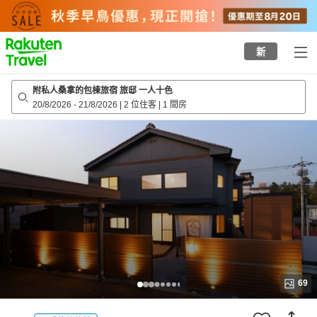
to
top
page
新
附私人桑拿的包棟旅宿 旅邸 一人十色
20/8/2026
-
21/8/2026
|
2 位住客
|
1 間房
69