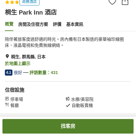
商務酒店
桐生 Park Inn 酒店
概覽
房間及住宿方案
評價
基本資訊
陪伴著旅客度過舒適的時光。房內備有日本製造的豪華袖珍線圈
床、液晶電視和免費無線網絡。
桐生, 群馬縣, 日本
於地圖上顯示
很好
評語數量：
431
4.1
住宿設施
停車場
水療/美容院
餐廳
自動販賣機
主頁
日本
群馬縣
桐生
桐生 Park Inn 酒店
找客房