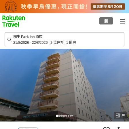
to
top
page
新
桐生 Park Inn 酒店
21/8/2026
-
22/8/2026
|
2 位住客
|
1 間房
38