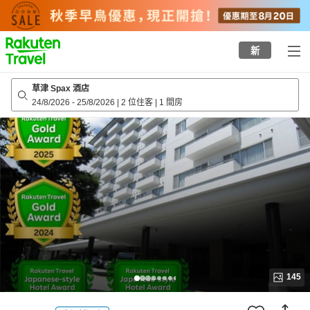
to
top
page
新
草津 Spax 酒店
24/8/2026
-
25/8/2026
|
2 位住客
|
1 間房
145