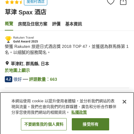
度假村酒店
草津 Spax 酒店
概覽
房間及住宿方案
評價
基本資訊
榮獲 Rakuten 旅遊日式酒店獎 2018 TOP 47，並獲選為群馬縣第 1
名。以細膩的服務聞名。
草津町, 群馬縣, 日本
於地圖上顯示
很好
評語數量：
663
4.2
住宿設施
本網站使用 cookie 以提升使用者體驗，並分析我們網站的表
停車場
桑拿
現與流量。我們也會向我們的社群媒體、廣告和分析合作夥伴
泳池
餐廳
分享您使用我們網站的相關資訊。
私隱政策
不要銷售我的個人資料
接受所有
找客房
主頁
日本
群馬縣
草津町
草津 Spax 酒店