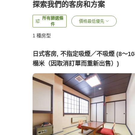
探索我們的客房和方案
所有篩選條
價格最低優先
件
1 種房型
日式客房, 不指定吸煙／不吸煙 (8～1
榻米（因取消訂單而重新出售）)