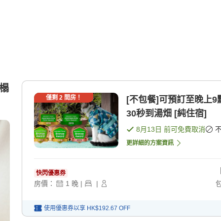
0榻
僅剩
2
間房！
[不包餐]可預訂至晚上9點！輕
30秒到湯畑 [純住宿]
8月13日
前可免費取消
更詳細的方案資訊
快閃優惠券
房價：
1
晚
|
|
使用優惠券以享
HK$192.67
OFF