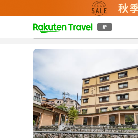
t
新
概覽
房間及住宿方案
評價
設施
o
p
P
a
g
e
_
s
e
a
r
c
h