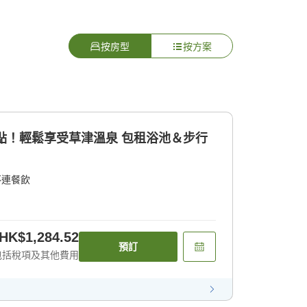
按房型
按方案
鬆享受草津溫泉 包租浴池＆步行
不連餐飲
HK$1,284.52
預訂
包括稅項及其他費用