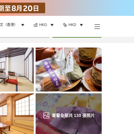
文（香港）
HKG
HKD
找客房
•
1
間房
重新搜尋
查看全部共
133
張照片