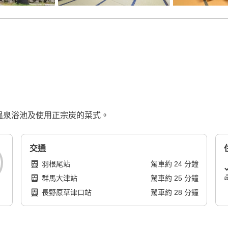
然温泉浴池及使用正宗炭的菜式。
交通
羽根尾站
駕車
約
24
分鐘
群馬大津站
駕車
約
25
分鐘
長野原草津口站
駕車
約
28
分鐘