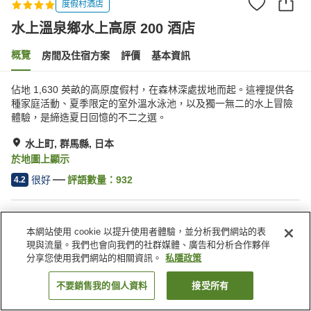
度假村酒店
水上溫泉鄉水上高原 200 酒店
概覽
房間及住宿方案
評價
基本資訊
佔地 1,630 英畝的高原度假村，在森林深處拔地而起。這裡提供各
種家庭活動、夏季限定的室外溫水泳池，以及獨一無二的水上冒險
體驗，是締造夏日回憶的不二之選。
水上町, 群馬縣, 日本
於地圖上顯示
很好
評語數量：
932
4.2
住宿設施
本網站使用 cookie 以提升使用者體驗，並分析我們網站的表
停車場
泳池
現與流量。我們也會向我們的社群媒體、廣告和分析合作夥伴
餐廳
宵夜區
分享您使用我們網站的相關資訊。
私隱政策
不要銷售我的個人資料
接受所有
找客房
主頁
日本
群馬縣
水上町
水上溫泉鄉水上高原 200 酒店