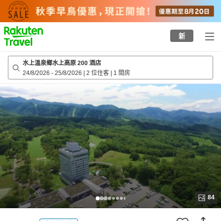
to
top
page
新
水上溫泉鄉水上高原 200 酒店
24/8/2026
-
25/8/2026
|
2 位住客
|
1 間房
84