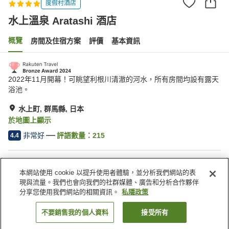
度假村酒店
水上溫泉 Aratashi 酒店
概覽
房間及住宿方案
評價
基本資訊
2022年11月開幕！可眺望利根川清澈的河水，所有房間均設有露天
浴池。
水上町, 群馬縣, 日本
於地圖上顯示
非常好
評語數量：
215
4.4
住宿設施
本網站使用 cookie 以提升使用者體驗，並分析我們網站的表
停車場
桑拿
現與流量。我們也會向我們的社群媒體、廣告和分析合作夥伴
餐廳
休息室
分享您使用我們網站的相關資訊。
私隱政策
不要銷售我的個人資料
接受所有
找客房
主頁
日本
群馬縣
水上町
水上溫泉 Aratashi 酒店