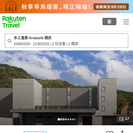
to
top
page
新
水上溫泉 Aratashi 酒店
20/8/2026
-
21/8/2026
|
2 位住客
|
1 間房
17