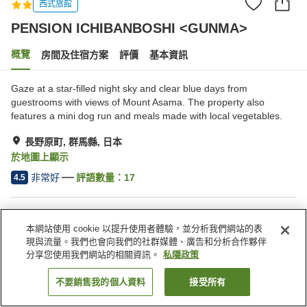
西式旅館
PENSION ICHIBANBOSHI <GUNMA>
概覽
房間及住宿方案
評價
基本資訊
Gaze at a star-filled night sky and clear blue days from
guestrooms with views of Mount Asama. The property also
features a mini dog run and meals made with local vegetables.
長野原町, 群馬縣, 日本
於地圖上顯示
非常好
評語數量：
17
4.5
住宿設施
本網站使用 cookie 以提升使用者體驗，並分析我們網站的表
停車場
寵物友善
現與流量。我們也會向我們的社群媒體、廣告和分析合作夥伴
分享您使用我們網站的相關資訊。
私隱政策
主頁
日本
群馬縣
長野原町
不要銷售我的個人資料
接受所有
找客房
PENSION ICHIBANBOSHI <GUNMA>