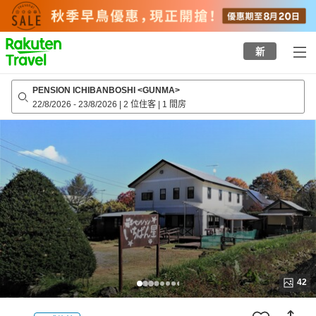
to
top
page
新
PENSION ICHIBANBOSHI <GUNMA>
22/8/2026
-
23/8/2026
|
2 位住客
|
1 間房
42