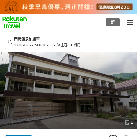
to
top
page
新
四萬溫泉柚里華
23/8/2026
-
24/8/2026
|
2 位住客
|
1 間房
1