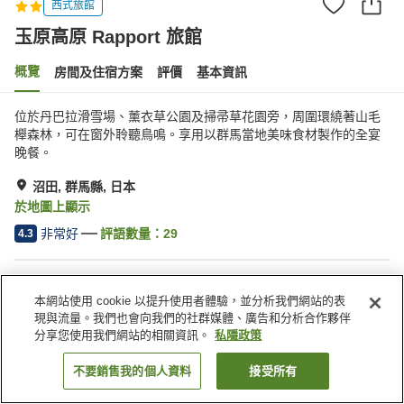
西式旅館
玉原高原 Rapport 旅館
概覽
房間及住宿方案
評價
基本資訊
位於丹巴拉滑雪場、薰衣草公園及掃帚草花園旁，周圍環繞著山毛
櫸森林，可在窗外聆聽鳥鳴。享用以群馬當地美味食材製作的全宴
晚餐。
沼田, 群馬縣, 日本
於地圖上顯示
非常好
評語數量：
29
4.3
住宿設施
本網站使用 cookie 以提升使用者體驗，並分析我們網站的表
Wi-Fi
休息室
現與流量。我們也會向我們的社群媒體、廣告和分析合作夥伴
酒吧
全幢禁煙
分享您使用我們網站的相關資訊。
私隱政策
不要銷售我的個人資料
接受所有
找客房
主頁
日本
群馬縣
沼田
玉原高原 Rapport 旅館