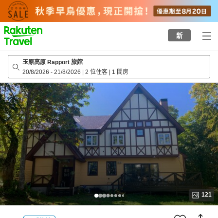
to
top
page
新
玉原高原 Rapport 旅館
20/8/2026
-
21/8/2026
|
2 位住客
|
1 間房
121