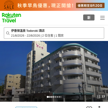
to
top
page
新
伊香保溫泉 Todoroki 酒店
21/8/2026
-
22/8/2026
|
2 位住客
|
1 間房
13