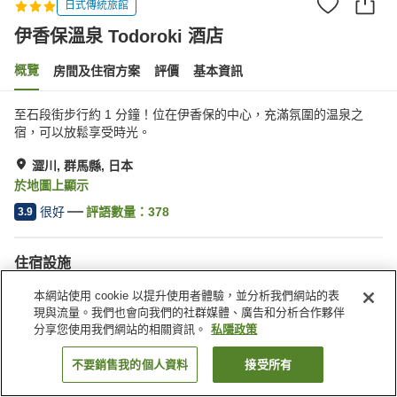
日式傳統旅館
伊香保溫泉 Todoroki 酒店
概覽
房間及住宿方案
評價
基本資訊
至石段街步行約 1 分鐘！位在伊香保的中心，充滿氛圍的温泉之
宿，可以放鬆享受時光。
澀川, 群馬縣, 日本
於地圖上顯示
很好
評語數量：
378
3.9
住宿設施
停車場
桑拿
本網站使用 cookie 以提升使用者體驗，並分析我們網站的表
自動販賣機
商店
現與流量。我們也會向我們的社群媒體、廣告和分析合作夥伴
分享您使用我們網站的相關資訊。
私隱政策
主頁
日本
群馬縣
澀川
伊香保溫泉 Todoroki 酒店
不要銷售我的個人資料
接受所有
找客房