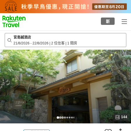
to
top
page
新
宮島誠酒店
21/8/2026
-
22/8/2026
|
2 位住客
|
1 間房
144