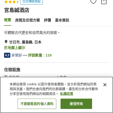
日式傳統旅館
宮島誠酒店
概覽
房間及住宿方案
評價
基本資訊
可體驗古代歷史和自然風光的旅館。
廿日市, 廣島縣, 日本
於地圖上顯示
非常好
評語數量：
116
4.3
住宿設施
停車場
桑拿
咖啡廳
自動販賣機
本網站使用 cookie 以提升使用者體驗，並分析我們網站的表
現與流量。我們也會向我們的社群媒體、廣告和分析合作夥伴
分享您使用我們網站的相關資訊。
私隱政策
主頁
日本
廣島縣
廿日市
宮島誠酒店
不要銷售我的個人資料
接受所有
找客房