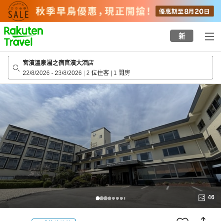
to
top
page
新
宮濱溫泉湯之宿官濱大酒店
22/8/2026
-
23/8/2026
|
2 位住客
|
1 間房
46