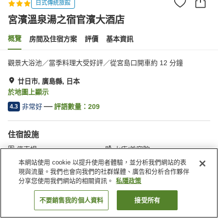
日式傳統旅館
宮濱溫泉湯之宿官濱大酒店
概覽
房間及住宿方案
評價
基本資訊
觀景大浴池／當季料理大受好評／從宮島口開車約 12 分鐘
廿日市, 廣島縣, 日本
於地圖上顯示
非常好
評語數量：
209
4.3
住宿設施
停車場
水療/美容院
咖啡廳
寵物友善
本網站使用 cookie 以提升使用者體驗，並分析我們網站的表
現與流量。我們也會向我們的社群媒體、廣告和分析合作夥伴
分享您使用我們網站的相關資訊。
私隱政策
主頁
日本
廣島縣
廿日市
宮濱溫泉湯之宿官濱大酒店
不要銷售我的個人資料
接受所有
找客房